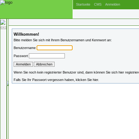
Startseite
CMS
Anmelden
Willkommen!
Bitte melden Sie sich mit Ihrem Benutzernamen und Kennwort an:
Benutzername
Passwort
Wenn Sie noch kein registrierter Benutzer sind, dann können Sie sich
hier
registrier
Falls Sie Ihr Passwort vergessen haben, klicken Sie
hier
.