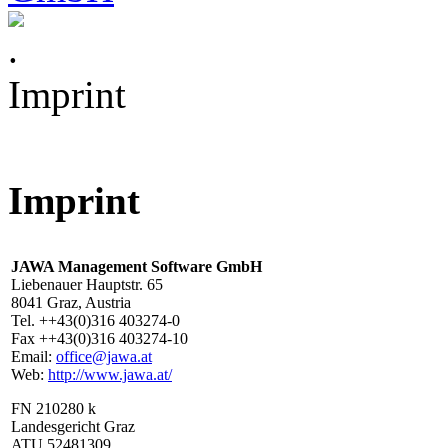
Imprint
Imprint
JAWA Management Software GmbH
Liebenauer Hauptstr. 65
8041 Graz, Austria
Tel. ++43(0)316 403274-0
Fax ++43(0)316 403274-10
Email:
office@jawa.at
Web:
http://www.jawa.at/
FN 210280 k
Landesgericht Graz
ATU 52481309